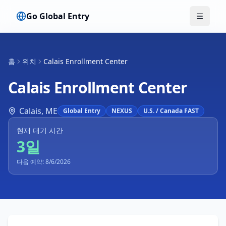
Go Global Entry
메뉴 전
홈
위치
Calais Enrollment Center
Calais Enrollment Center
Calais
,
ME
Global Entry
NEXUS
U.S. / Canada FAST
현재 대기 시간
3일
다음 예약: 8/6/2026