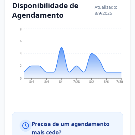
Disponibilidade de
Atualizado:
Agendamento
8/9/2026
8
6
4
2
0
8/4
8/9
8/1
7/28
8/2
8/6
7/30
Precisa de um agendamento
mais cedo?