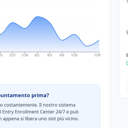
S
/5
7/27
7/28
8/2
8/3
8/6
7/29
7/30
ppuntamento prima?
no costantemente. Il nostro sistema
 Entry Enrollment Center 24/7 e può
 appena si libera uno slot più vicino.