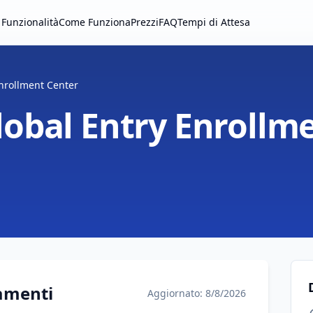
Funzionalità
Come Funziona
Prezzi
FAQ
Tempi di Attesa
nrollment Center
obal Entry Enrollm
amenti
Aggiornato: 8/8/2026