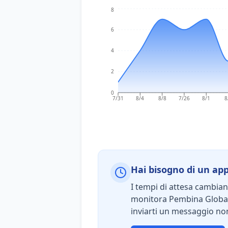
8
6
4
2
0
7/31
8/4
8/8
7/26
8/1
8
Hai bisogno di un a
I tempi di attesa cambia
monitora Pembina Global
inviarti un messaggio non