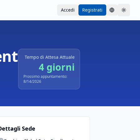
Accedi
Registrati
Lingua
Toggle
ent
Tempo di Attesa Attuale
4 giorni
Prossimo appuntamento:
8/14/2026
Dettagli Sede