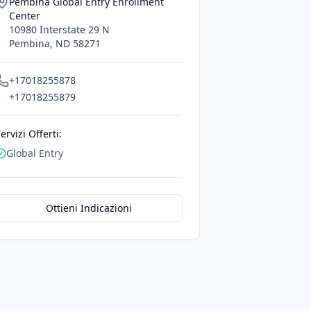
Pembina Global Entry Enrollment
Center
10980 Interstate 29 N
Pembina
,
ND
58271
+17018255878
+17018255879
ervizi Offerti:
Global Entry
Ottieni Indicazioni