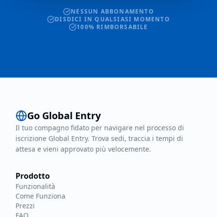
NESSUN ABBONAMENTO
DISDICI IN QUALSIASI MOMENTO
100% RIMBORSABILE
Go Global Entry
Il tuo compagno fidato per navigare nel processo di
iscrizione Global Entry. Trova sedi, traccia i tempi di
attesa e vieni approvato più velocemente.
Prodotto
Funzionalità
Come Funziona
Prezzi
FAQ