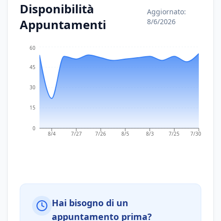
Disponibilità
Aggiornato:
Appuntamenti
8/6/2026
60
45
30
15
0
8/4
7/27
7/26
8/5
8/3
7/25
7/30
Hai bisogno di un
appuntamento prima?