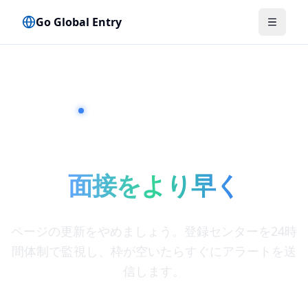
Go Global Entry
メニュ
毎日5,000件以上の予約を監視中
Global Entryを確保する
面接をより早く
ページの更新をやめましょう。登録センターを24時
間体制で監視し、枠が空いたらすぐにアラートを送
信します。
一律料金。サブスクリプションではありません。