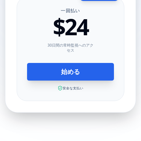
一回払い
$24
30日間の常時監視へのアク
セス
始める
安全な支払い