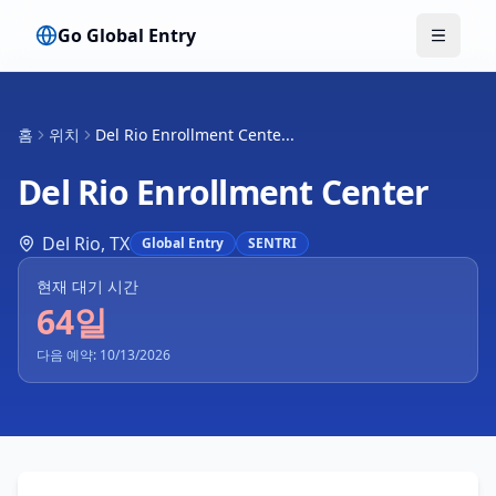
Go Global Entry
메뉴 전
홈
위치
Del Rio Enrollment Cente...
Del Rio Enrollment Center
Del Rio
,
TX
Global Entry
SENTRI
현재 대기 시간
64일
다음 예약: 10/13/2026