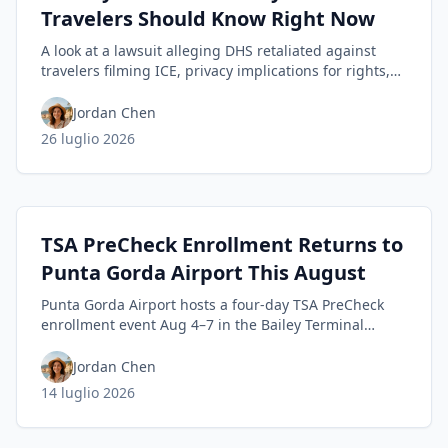
Travelers Should Know Right Now
A look at a lawsuit alleging DHS retaliated against
travelers filming ICE, privacy implications for rights,
and practical steps to safeguard your Trusted Traveler
status today.
Jordan Chen
26 luglio 2026
TSA PreCheck Enrollment Returns to
Punta Gorda Airport This August
Punta Gorda Airport hosts a four-day TSA PreCheck
enrollment event Aug 4–7 in the Bailey Terminal
baggage claim, with 9 a.m.–noon and 1–5 p.m. hours.
Jordan Chen
14 luglio 2026