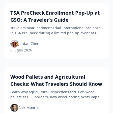
TSA PreCheck Enrollment Pop-Up at
GSO: A Traveler's Guide
Travelers near Piedmont Triad International can enroll
in TSA PreCheck during a limited pop-up event at GSO
July 7–10; learn enrollment steps and tips to
streamline security.
Jordan Chen
6 luglio 2026
Wood Pallets and Agricultural
Checks: What Travelers Should Know
Learn why agricultural inspections focus on wood
pallets at U.S. borders, how wood-boring pests impact
ecosystems, and practical tips for travelers.
Alex Monroe