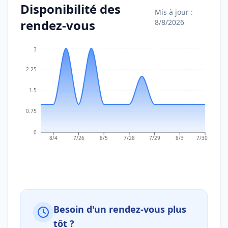
Disponibilité des
Mis à jour :
rendez-vous
8/8/2026
3
2.25
1.5
0.75
0
8/4
7/26
8/5
7/28
7/29
8/3
7/30
Besoin d'un rendez-vous plus
tôt ?