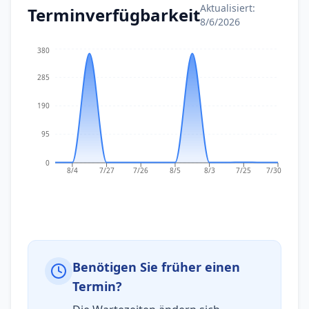
Aktualisiert:
Terminverfügbarkeit
8/6/2026
380
285
190
95
0
8/4
7/27
7/26
8/5
8/3
7/25
7/30
Benötigen Sie früher einen
Termin?