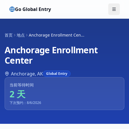
Go Global Entry
切换菜
首页
地点
Anchorage Enrollment Cen...
Anchorage Enrollment
Center
Anchorage
,
AK
Global Entry
当前等待时间
2 天
下次预约：8/6/2026