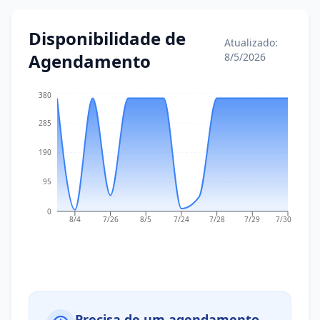
Disponibilidade de
Atualizado:
Agendamento
8/5/2026
380
285
190
95
0
8/4
7/26
8/5
7/24
7/28
7/29
7/30
Precisa de um agendamento