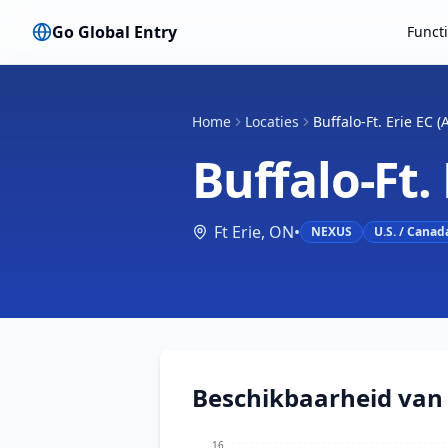
Go Global Entry
Funct
Home
Locaties
Buffalo-Ft. Erie EC (
Buffalo-Ft.
Ft Erie
,
ON
•
NEXUS
U.S. / Canad
Beschikbaarheid van
16