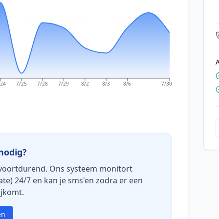
/24
7/25
7/28
7/29
8/2
8/3
8/6
7/30
nodig?
voortdurend. Ons systeem monitort
nate) 24/7 en kan je sms'en zodra er een
ijkomt.
en