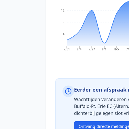
12
8
4
0
7/31
8/4
7/27
8/1
8/5
7
Eerder een afspraak 
Wachttijden veranderen 
Buffalo-Ft. Erie EC (Alter
dichterbij gelegen slot vr
Ontvang directe melding