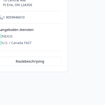
10 Central Ave
Ft Erie
,
ON
L2A3S6
1 9059946010
Aangeboden diensten:
NEXUS
U.S. / Canada FAST
Routebeschrijving