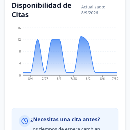
Disponibilidad de
Actualizado:
Citas
8/9/2026
16
12
8
4
0
8/4
7/27
8/1
7/28
8/2
8/6
7/30
¿Necesitas una cita antes?
Los tiempos de espera cambian